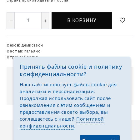
Страна производитель Россия
В КОРЗИНУ
Сезон:
демисезон
Состав:
гальяно
Страна:
Россия
Принять файлы cookie и политику
конфиденциальности?
Выкуп без размерных рядов
Наш сайт использует файлы cookie для
Отгружаем любые размеры одежды и обуви на
аналитики и персонализации.
ваш выбор
Продолжая использовать сайт после
ознакомления с этим сообщением и
предоставления своего выбора, вы
соглашаетесь с нашей
Политикой
конфиденциальности
.
Описание
Отзывы
Задать вопрос