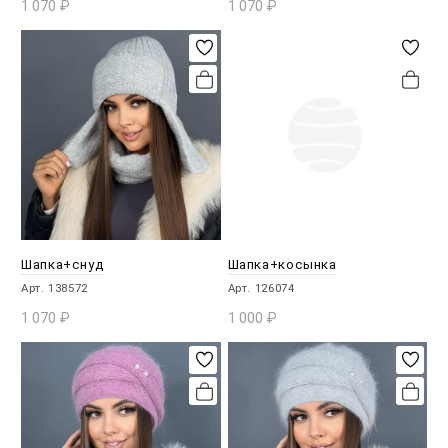
1 070
₽
1 070
₽
В КОРЗИНУ
В КОРЗИНУ
Шапка+снуд
Шапка+косынка
Арт. 138572
Арт. 126074
1 070
₽
1 000
₽
В КОРЗИНУ
В КОРЗИНУ