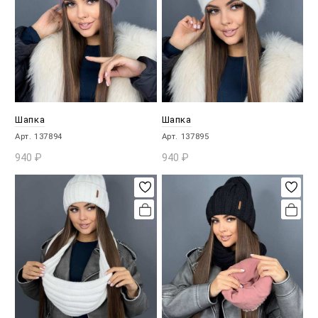
Шапка
Шапка
Арт. 137894
Арт. 137895
940
₽
940
₽
В КОРЗИНУ
В КОРЗИНУ