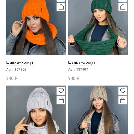
Шапка+хомут
Шапка+хомут
Арт. 137906
Арт. 137907
940
₽
940
₽
В КОРЗИНУ
В КОРЗИНУ