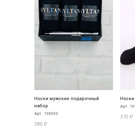
Носки мужские подарочный
Носки
набор
Арт. 1
Арт. 138330
370
₽
380
₽
В 
В КОРЗИНУ