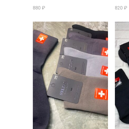
880
₽
820
₽
В КОРЗИНУ
В 