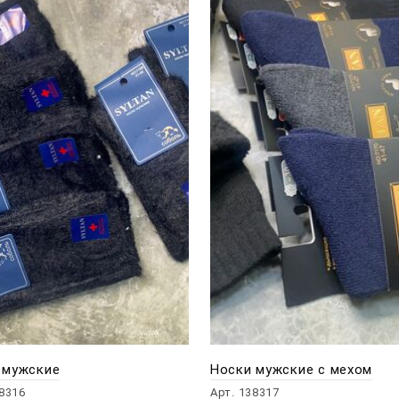
 мужские
Носки мужские с мехом
38316
Арт. 138317