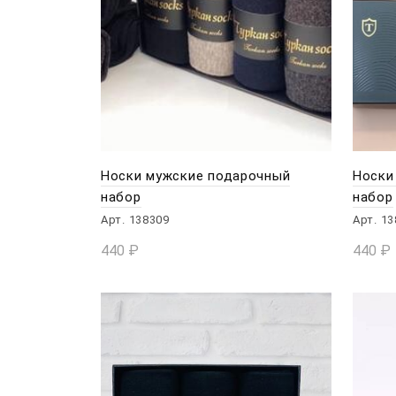
Носки мужские подарочный
Носки
набор
набор
Арт. 138309
Арт. 1
440
₽
440
₽
В КОРЗИНУ
В 