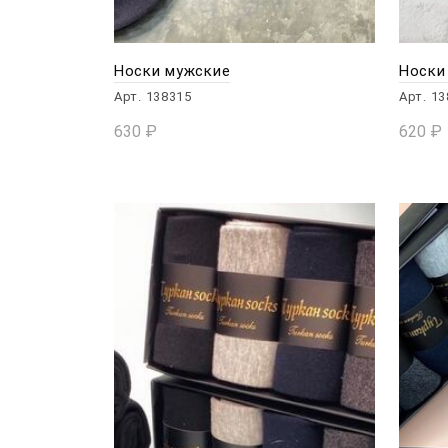
Носки мужские
Носки
Арт. 138315
Арт. 1
630
₽
620
₽
В КОРЗИНУ
В 