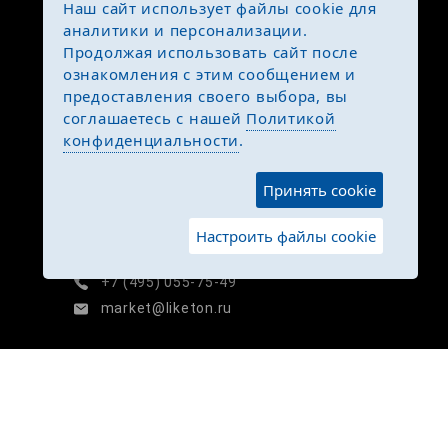
Наш сайт использует файлы cookie для
аналитики и персонализации.
Продолжая использовать сайт после
ознакомления с этим сообщением и
предоставления своего выбора, вы
соглашаетесь с нашей
Политикой
конфиденциальности
.
КОНТАКТЫ
Принять cookie
г. Москва, 3-й Квартал Капотни, д.
Настроить файлы cookie
26, стр.1
+7 (495) 055-75-49
market@liketon.ru