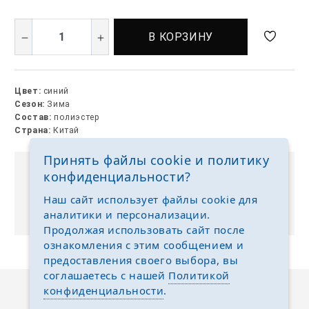
В КОРЗИНУ
Цвет:
синий
Сезон:
Зима
Состав:
полиэстер
Страна:
Китай
Принять файлы cookie и политику
конфиденциальности?
Выкуп без размерных рядов
Отгружаем любые размеры одежды и обуви на
Наш сайт использует файлы cookie для
ваш выбор
аналитики и персонализации.
Продолжая использовать сайт после
ознакомления с этим сообщением и
предоставления своего выбора, вы
соглашаетесь с нашей
Политикой
конфиденциальности
.
Описание
Отзывы
Задать вопрос