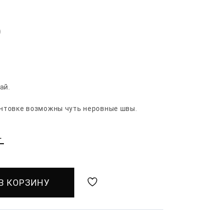
)
ай.
кантовке возможны чуть неровные швы.
L
В КОРЗИНУ