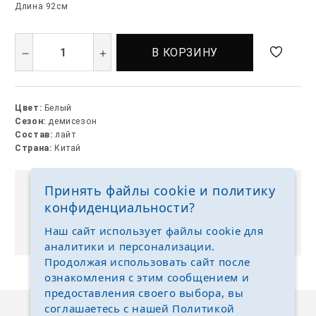
Длина 92см
В КОРЗИНУ
Цвет:
Белый
Сезон:
демисезон
Состав:
лайт
Страна:
Китай
Принять файлы cookie и политику
Выкуп без размерных рядов
конфиденциальности?
Отгружаем любые размеры одежды и обуви на
Наш сайт использует файлы cookie для
ваш выбор
аналитики и персонализации.
Продолжая использовать сайт после
ознакомления с этим сообщением и
предоставления своего выбора, вы
соглашаетесь с нашей
Политикой