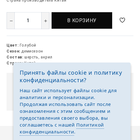
Страна производитель Китай
В КОРЗИНУ
Цвет:
Голубой
Сезон:
демисезон
Состав:
шерсть, акрил
Страна:
Китай
Принять файлы cookie и политику
конфиденциальности?
Выкуп без размерных рядов
Наш сайт использует файлы cookie для
Отгружаем любые размеры одежды и обуви на
аналитики и персонализации.
ваш выбор
Продолжая использовать сайт после
ознакомления с этим сообщением и
предоставления своего выбора, вы
соглашаетесь с нашей
Политикой
конфиденциальности
.