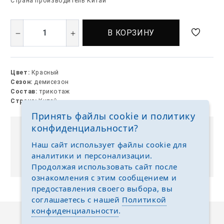
Страна производитель Китай
В КОРЗИНУ
Цвет:
Красный
Сезон:
демисезон
Состав:
трикотаж
Страна:
Китай
Принять файлы cookie и политику
конфиденциальности?
Выкуп без размерных рядов
Наш сайт использует файлы cookie для
Отгружаем любые размеры одежды и обуви на
аналитики и персонализации.
ваш выбор
Продолжая использовать сайт после
ознакомления с этим сообщением и
предоставления своего выбора, вы
соглашаетесь с нашей
Политикой
конфиденциальности
.