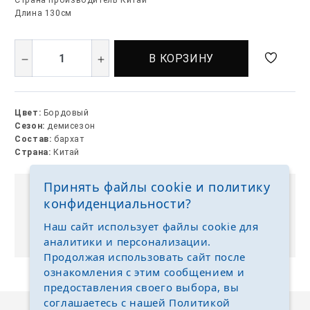
Страна производитель Китай
Длина 130см
В КОРЗИНУ
Цвет:
Бордовый
Сезон:
демисезон
Состав:
бархат
Страна:
Китай
Принять файлы cookie и политику
Выкуп без размерных рядов
конфиденциальности?
Отгружаем любые размеры одежды и обуви на
Наш сайт использует файлы cookie для
ваш выбор
аналитики и персонализации.
Продолжая использовать сайт после
ознакомления с этим сообщением и
предоставления своего выбора, вы
соглашаетесь с нашей
Политикой