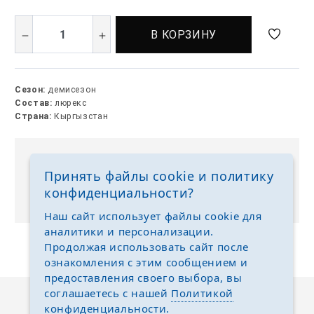
В КОРЗИНУ
Сезон:
демисезон
Состав:
люрекс
Страна:
Кыргызстан
Выкуп без размерных рядов
Принять файлы cookie и политику
Отгружаем любые размеры одежды и обуви на
конфиденциальности?
ваш выбор
Наш сайт использует файлы cookie для
аналитики и персонализации.
Продолжая использовать сайт после
ознакомления с этим сообщением и
предоставления своего выбора, вы
соглашаетесь с нашей
Политикой
конфиденциальности
.
Описание
Отзывы
Задать вопрос