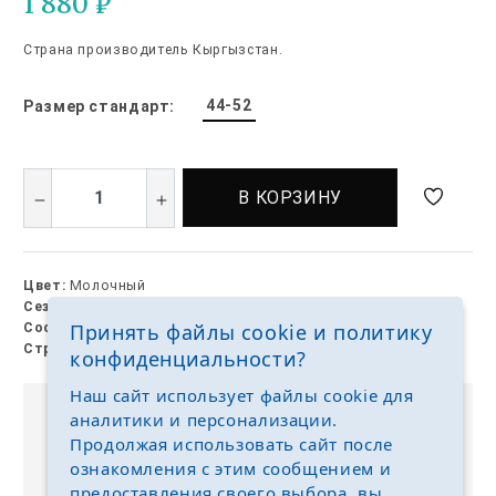
1 880
₽
Страна производитель Кыргызстан.
44-52
Размер стандарт:
В КОРЗИНУ
Цвет:
Молочный
Сезон:
демисезон
Принять файлы cookie и политику
Состав:
шерсть, акрил
Страна:
Кыргызстан
конфиденциальности?
Наш сайт использует файлы cookie для
аналитики и персонализации.
Выкуп без размерных рядов
Продолжая использовать сайт после
Отгружаем любые размеры одежды и обуви на
ознакомления с этим сообщением и
ваш выбор
предоставления своего выбора, вы