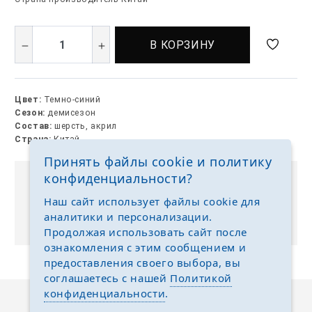
В КОРЗИНУ
Цвет:
Темно-синий
Сезон:
демисезон
Состав:
шерсть, акрил
Страна:
Китай
Принять файлы cookie и политику
конфиденциальности?
Выкуп без размерных рядов
Наш сайт использует файлы cookie для
Отгружаем любые размеры одежды и обуви на
аналитики и персонализации.
ваш выбор
Продолжая использовать сайт после
ознакомления с этим сообщением и
предоставления своего выбора, вы
соглашаетесь с нашей
Политикой
конфиденциальности
.
Описание
Отзывы
Задать вопрос