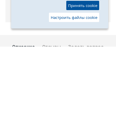
Выкуп без размерных рядов
Принять cookie
Отгружаем любые размеры одежды и обуви на
ваш выбор
Настроить файлы cookie
Описание
Отзывы
Задать вопрос
Страна производитель Китай
2026 © Оптовый поставщик одежды в Москве. Все права
защищены. Доставка по всей России!