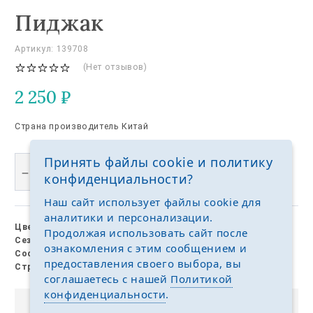
Пиджак
Артикул: 139708
(Нет отзывов)
2 250
₽
Страна производитель Китай
Принять файлы cookie и политику
В КОРЗИНУ
конфиденциальности?
Наш сайт использует файлы cookie для
аналитики и персонализации.
Цвет:
Белый
Продолжая использовать сайт после
Сезон:
демисезон
ознакомления с этим сообщением и
Состав:
хлопок, полиэстер
предоставления своего выбора, вы
Страна:
Китай
соглашаетесь с нашей
Политикой
конфиденциальности
.