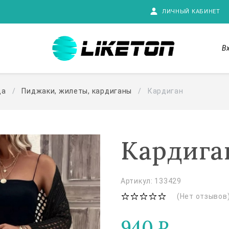
ЛИЧНЫЙ КАБИНЕТ
В
да
Пиджаки, жилеты, кардиганы
Кардиган
Кардига
Артикул: 133429
(Нет отзывов
940
₽