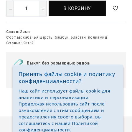
В КОРЗИНУ
Сезон:
Зима
Состав:
сабачья шерсть, бамбук, эластан, полиамид
Страна:
Китай
Выкуп без размерных рядов
Отгружаем любые размеры одежды и обуви на
Принять файлы cookie и политику
ваш выбор
конфиденциальности?
Наш сайт использует файлы cookie для
аналитики и персонализации.
Продолжая использовать сайт после
ознакомления с этим сообщением и
предоставления своего выбора, вы
соглашаетесь с нашей
Политикой
конфиденциальности
.
Описание
Отзывы
Задать вопрос