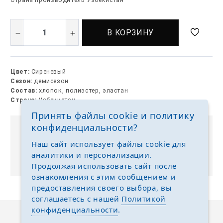
Страна производитель Узбекистан
В КОРЗИНУ
Цвет:
Сиреневый
Сезон:
демисезон
Состав:
хлопок, полиэстер, эластан
Страна:
Узбекистан
Принять файлы cookie и политику
конфиденциальности?
Выкуп без размерных рядов
Наш сайт использует файлы cookie для
Отгружаем любые размеры одежды и обуви на
аналитики и персонализации.
ваш выбор
Продолжая использовать сайт после
ознакомления с этим сообщением и
предоставления своего выбора, вы
соглашаетесь с нашей
Политикой
конфиденциальности
.
Описание
Отзывы
Задать вопрос