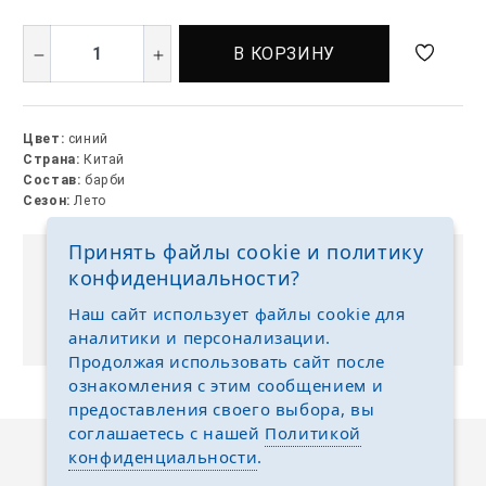
В КОРЗИНУ
Цвет:
синий
Страна:
Китай
Состав:
барби
Сезон:
Лето
Принять файлы cookie и политику
конфиденциальности?
Выкуп без размерных рядов
Отгружаем любые размеры одежды и обуви на
Наш сайт использует файлы cookie для
ваш выбор
аналитики и персонализации.
Продолжая использовать сайт после
ознакомления с этим сообщением и
предоставления своего выбора, вы
соглашаетесь с нашей
Политикой
конфиденциальности
.
Описание
Отзывы
Задать вопрос