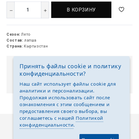
В КОРЗИНУ
Сезон:
Лето
Состав:
лапша
Страна:
Кыргызстан
Принять файлы cookie и политику
Выкуп без размерных рядов
конфиденциальности?
Отгружаем любые размеры одежды и обуви на
ваш выбор
Наш сайт использует файлы cookie для
аналитики и персонализации.
Продолжая использовать сайт после
ознакомления с этим сообщением и
предоставления своего выбора, вы
соглашаетесь с нашей
Политикой
конфиденциальности
.
Описание
Отзывы
Задать вопрос