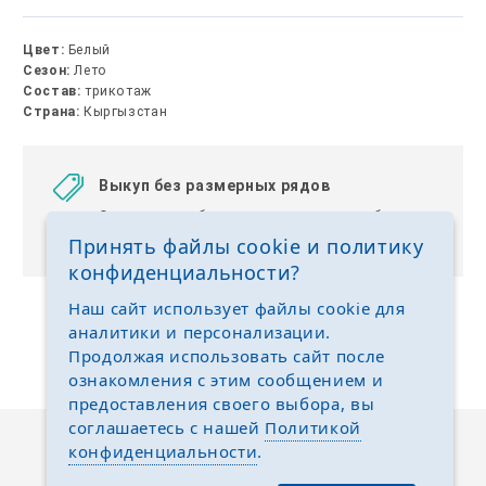
Цвет:
Белый
Сезон:
Лето
Состав:
трикотаж
Страна:
Кыргызстан
Выкуп без размерных рядов
Отгружаем любые размеры одежды и обуви на
ваш выбор
Принять файлы cookie и политику
конфиденциальности?
Наш сайт использует файлы cookie для
аналитики и персонализации.
Продолжая использовать сайт после
ознакомления с этим сообщением и
предоставления своего выбора, вы
соглашаетесь с нашей
Политикой
конфиденциальности
.
Описание
Отзывы
Задать вопрос