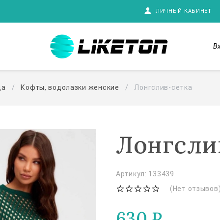
ЛИЧНЫЙ КАБИНЕТ
В
да
Кофты, водолазки женские
Лонгслив-сетка
Лонгсли
Артикул: 133439
(Нет отзывов
630
₽