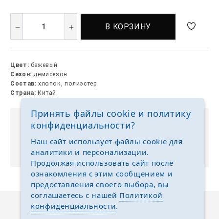
В КОРЗИНУ
Цвет:
бежевый
Сезон:
демисезон
Состав:
хлопок, полиэстер
Страна:
Китай
Принять файлы cookie и политику
конфиденциальности?
Выкуп без размерных рядов
Отгружаем любые размеры одежды и обуви на
Наш сайт использует файлы cookie для
ваш выбор
аналитики и персонализации.
Продолжая использовать сайт после
ознакомления с этим сообщением и
предоставления своего выбора, вы
соглашаетесь с нашей
Политикой
конфиденциальности
.
Описание
Отзывы
Задать вопрос