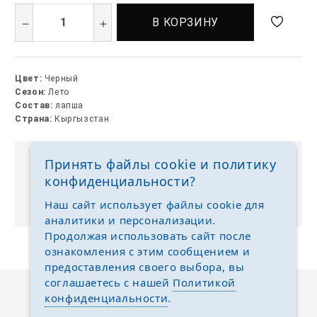
В КОРЗИНУ
Цвет:
Черный
Сезон:
Лето
Состав:
лапша
Страна:
Кыргызстан
Принять файлы cookie и политику
Выкуп без размерных рядов
конфиденциальности?
Отгружаем любые размеры одежды и обуви на
ваш выбор
Наш сайт использует файлы cookie для
аналитики и персонализации.
Продолжая использовать сайт после
ознакомления с этим сообщением и
предоставления своего выбора, вы
соглашаетесь с нашей
Политикой
конфиденциальности
.
Описание
Отзывы
Задать вопрос