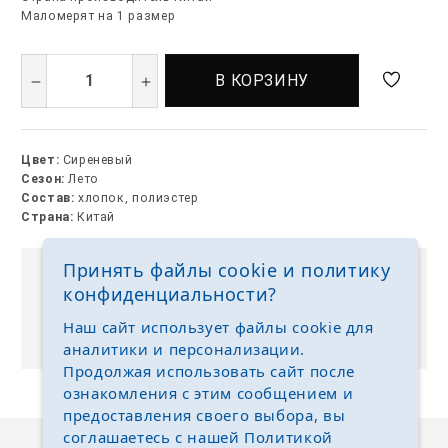
Маломерят на 1 размер
В КОРЗИНУ
Цвет:
Сиреневый
Сезон:
Лето
Состав:
хлопок, полиэстер
Страна:
Китай
Принять файлы cookie и политику
Выкуп без размерных рядов
конфиденциальности?
Отгружаем любые размеры одежды и обуви на
Наш сайт использует файлы cookie для
ваш выбор
аналитики и персонализации.
Продолжая использовать сайт после
ознакомления с этим сообщением и
предоставления своего выбора, вы
соглашаетесь с нашей
Политикой