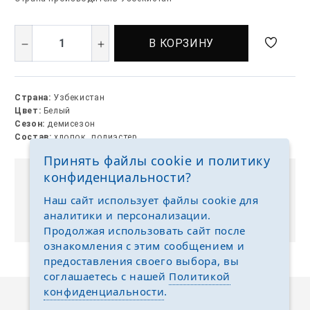
В КОРЗИНУ
Страна:
Узбекистан
Цвет:
Белый
Сезон:
демисезон
Состав:
хлопок, полиэстер
Принять файлы cookie и политику
конфиденциальности?
Выкуп без размерных рядов
Наш сайт использует файлы cookie для
Отгружаем любые размеры одежды и обуви на
аналитики и персонализации.
ваш выбор
Продолжая использовать сайт после
ознакомления с этим сообщением и
предоставления своего выбора, вы
соглашаетесь с нашей
Политикой
конфиденциальности
.
Описание
Отзывы
Задать вопрос