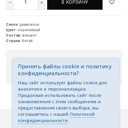
В КОРЗИНУ
Сезон:
демисезон
Цвет:
коричневый
Состав:
вельвет
Страна:
Китай
Выкуп без размерных рядов
Принять файлы cookie и политику
Отгружаем любые размеры одежды и обуви на
конфиденциальности?
ваш выбор
Наш сайт использует файлы cookie для
аналитики и персонализации.
Продолжая использовать сайт после
ознакомления с этим сообщением и
предоставления своего выбора, вы
соглашаетесь с нашей
Политикой
конфиденциальности
.
Описание
Отзывы
Задать вопрос