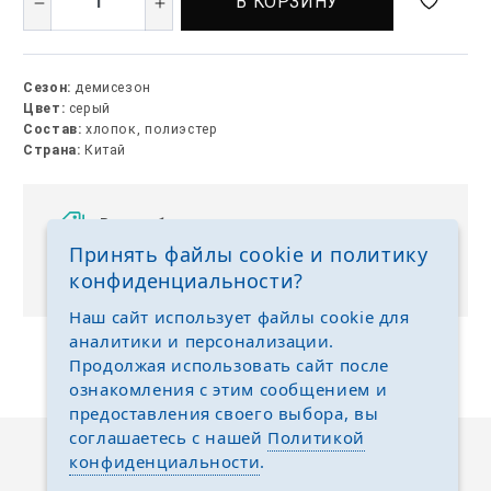
В КОРЗИНУ
Сезон:
демисезон
Цвет:
серый
Состав:
хлопок, полиэстер
Страна:
Китай
Выкуп без размерных рядов
Принять файлы cookie и политику
Отгружаем любые размеры одежды и обуви на
конфиденциальности?
ваш выбор
Наш сайт использует файлы cookie для
аналитики и персонализации.
Продолжая использовать сайт после
ознакомления с этим сообщением и
предоставления своего выбора, вы
соглашаетесь с нашей
Политикой
конфиденциальности
.
Описание
Отзывы
Задать вопрос