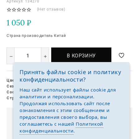
Артикул: 134270
(Нет отзывов)
1 050
₽
Страна производитель Китай
В КОРЗИНУ
Принять файлы cookie и политику
конфиденциальности?
Цвет:
кремовый
Сезон:
Лето
Наш сайт использует файлы cookie для
Состав:
хлопок, полиэстер
аналитики и персонализации.
Страна:
Китай
Продолжая использовать сайт после
ознакомления с этим сообщением и
предоставления своего выбора, вы
Выкуп без размерных рядов
соглашаетесь с нашей
Политикой
Отгружаем любые размеры одежды и обуви на
конфиденциальности
.
ваш выбор