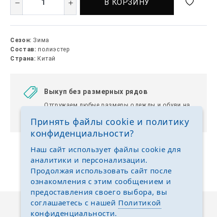
В КОРЗИНУ
Сезон:
Зима
Состав:
полиэстер
Страна:
Китай
Выкуп без размерных рядов
Отгружаем любые размеры одежды и обуви на
ваш выбор
Принять файлы cookie и политику
конфиденциальности?
Наш сайт использует файлы cookie для
аналитики и персонализации.
Продолжая использовать сайт после
ознакомления с этим сообщением и
предоставления своего выбора, вы
соглашаетесь с нашей
Политикой
конфиденциальности
.
Описание
Отзывы
Задать вопрос