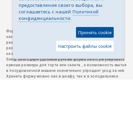
предоставления своего выбора, вы
соглашаетесь с нашей
Политикой
Описание
Отзывы
Задать вопрос
конфиденциальности
.
Форма для выпечки из нержавеющей стали — это
Принять cookie
незаменимый помощник на любой кухне. Ее регулируемый
размер позволяет выпекать изделия различной формы и
Настроить файлы cookie
размера, от кексов до пирогов. Прочная нержавеющая сталь
не впитывает запахи, что гарантирует чистоту вкуса ваших
блюд. Благодаря удобным ручкам форма легко регулировать
нужные размеры для торта или салата , а возможность мытья
в посудомоечной машине значительно упрощает уход за ней.
Хранить форму можно как в шкафу, так и в холодильнике.
формы для выпечки, алюминиевые формы для запекания,
форма для запекания, форма для запекания в духовке,
форма для торта, кольцо для выпечки, кольцо
кулинарное раздвижное