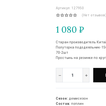
Артикул: 127950
(Нет отзывов
1 080
₽
Старан производитель Кита
Полуторка пододеяльник-15
70-2шт
Простынь на резинке по кру
Сезон:
демисезон
Состав:
поплин