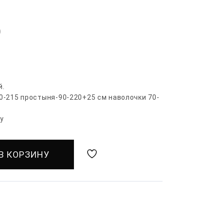
)
й.
0-215 простыня-90-220+25 см наволочки 70-
гу
В КОРЗИНУ