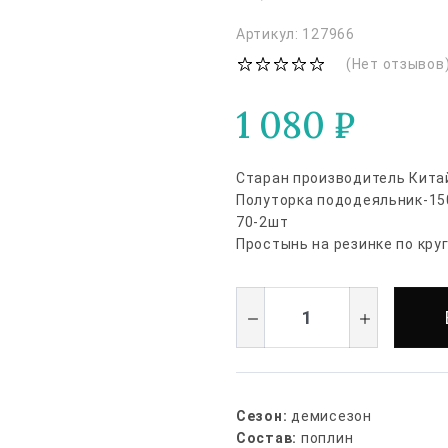
Артикул: 127966
(Нет отзывов
1 080
₽
Старан производитель Кита
Полуторка пододеяльник-15
70-2шт
Простынь на резинке по кру
Сезон:
демисезон
Состав:
поплин