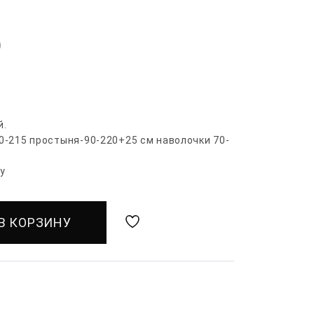
)
й.
0-215 простыня-90-220+25 см наволочки 70-
гу
В КОРЗИНУ